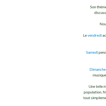
Son thème 
discuss
Nou
Le
vendredi
ac
Samedi
penda
Dimanche
musique,
Une telle m
population. 
tout simpleme