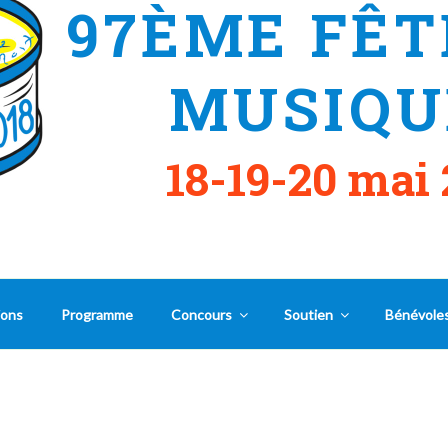
97ÈME FÊT
MUSIQU
18-19-20 mai 
ions
Programme
Concours
Soutien
Bénévole