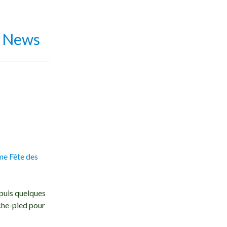
u News
me Fête des
epuis quelques
che-pied pour