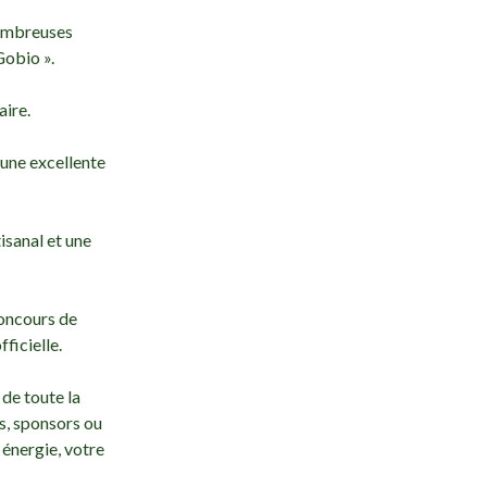
 nombreuses
Gobio ».
ire.
 une excellente
isanal et une
concours de
ficielle.
 de toute la
, sponsors ou
énergie, votre