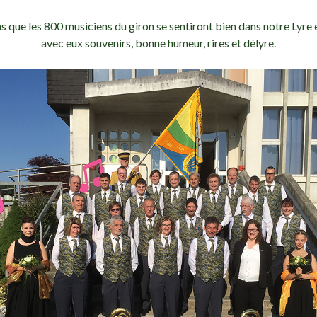
 que les 800 musiciens du giron se sentiront bien dans notre Lyre
avec eux souvenirs, bonne humeur, rires et délyre.