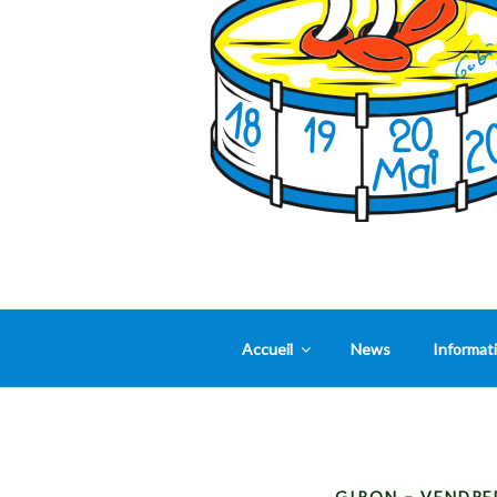
Accueil
News
Informat
GIRON – VENDRE