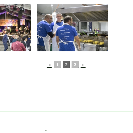
◄
1
2
3
►
–