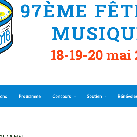
97ÈME FÊT
MUSIQU
18-19-20 mai 
ions
Programme
Concours
Soutien
Bénévole
DI 18 MAI